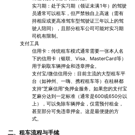
实习期
：处于实习期（领证未满1年）的驾驶
员通常可以租车，但严禁独自上高速（需有
持相应或更高准驾车型驾驶证三年以上的驾
驶人陪同），且部分租车公司可能对实习期
司机有限制。
支付工具
信用卡
：传统租车模式通常需要一张本人名
下的信用卡（银联、Visa、MasterCard等）
用于刷取
车辆押金
和
违章押金
。
支付宝/微信信用分
：目前主流的大型租车平
台（如神州、一嗨、携程租车等）在桂林都
支持
“芝麻信用”免押金
服务。如果您的支付宝
芝麻分达到一定标准（通常是600或650分以
上），可以免除车辆押金，仅需预付租金，
甚至部分可免违章押金。这是最便捷的方
式。
二、租车流程与手续