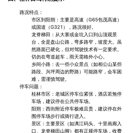
路况特点
：
市区到阳朔
：主要是高速（G65包茂高速）
或国道（G321），路况很好。
龙脊梯田
：从大寨或金坑入口到山顶观景
台，全是
盘山公路
，弯多路窄，坡度大。虽
然路面已硬化，但对驾驶技术有一定要求。
切勿在弯道超车
，雨天需格外小心。
乡间小路
：去一些小众景点（如相公山某些
路段、兴坪周边的野路）可能路窄，会车困
难，需谨慎驾驶。
停车问题
：
桂林市区
：老城区停车位紧张，酒店若無停
车场，建议停在公共停车场。
阳朔
：西街附近停车极难且贵，建议停在外
围停车场步行或骑行进入。
景区
：主要景区（如漓江码头、十里画廊入
口、龙脊梯田山脚）都有正规停车场，收费