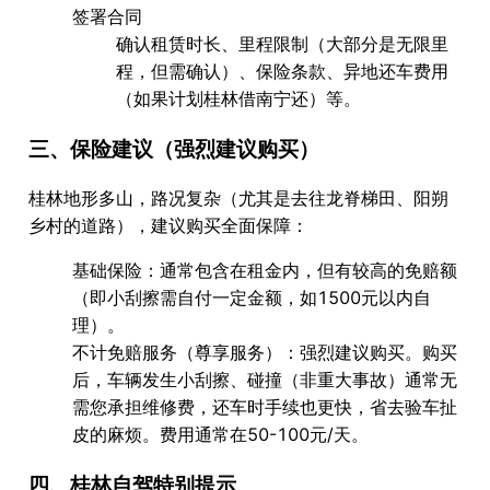
签署合同
确认租赁时长、里程限制（大部分是无限里
程，但需确认）、保险条款、异地还车费用
（如果计划桂林借南宁还）等。
三、保险建议（强烈建议购买）
桂林地形多山，路况复杂（尤其是去往
龙脊梯田
、
阳朔
乡村
的道路），建议购买全面保障：
基础保险
：通常包含在租金内，但有较高的免赔额
（即小刮擦需自付一定金额，如1500元以内自
理）。
不计免赔服务（尊享服务）
：强烈建议购买。购买
后，车辆发生小刮擦、碰撞（非重大事故）通常无
需您承担维修费，还车时手续也更快，省去验车扯
皮的麻烦。费用通常在50-100元/天。
四、桂林自驾特别提示