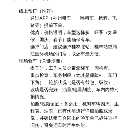
线上预订（推荐）
通过APP（神州租车、一嗨租车、携程、飞
猪等）提前下单。
优势
：价格透明，车型选择多，旺季（如暑
假、国庆、春节）能确保有车。
选择门店
：建议选择
桂林北站
、
桂林站
或
两
江国际机场
的门店，取还车最方便。
现场验车（关键步骤）
提车时，工作人员会带您绕车一周检查。
重点检查
：车身划痕（尤其是保险杠、车门
下角）、轮胎状况（是否有鼓包、裂纹）、
玻璃是否完好、油量/电量刻度、车内内饰污
损情况。
拍照/视频留底
：
务必
用手机对车辆四周、里
程表、油表、已有伤痕进行详细拍照或录
像，并确认租车合同上的验车单已标注这些
旧伤，避免还车时产生纠纷。