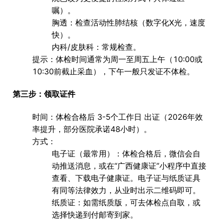
嘱）。
胸透
：检查活动性肺结核（数字化X光，速度
快）。
内科/皮肤科
：常规检查。
提示
：体检时间通常为
周一至周五上午
（10:00或
10:30前截止采血），下午一般只发证不体检。
第三步：领取证件
时间
：体检合格后
3-5个工作日
出证（2026年效
率提升，部分医院承诺48小时）。
方式
：
电子证
（最常用）：体检合格后，微信会自
动推送消息，或在“
广西健康证
”小程序中直接
查看、下载
电子健康证
。电子证与纸质证具
有同等法律效力，从业时出示二维码即可。
纸质证
：如需纸质版，可去体检点自取，或
选择
快递到付
邮寄到家。