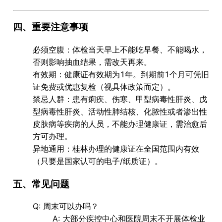
四、重要注意事项
必须空腹
：体检当天早上
不能吃早餐、不能喝水
，
否则影响抽血结果，需改天再来。
有效期
：健康证有效期为
1年
。到期前1个月可凭旧
证免费或优惠复检（视具体政策而定）。
禁忌人群
：患有痢疾、伤寒、甲型病毒性肝炎、戊
型病毒性肝炎、活动性肺结核、化脓性或者渗出性
皮肤病等疾病的人员，
不能
办理健康证，需治愈后
方可办理。
异地通用
：桂林办理的健康证在
全国范围内
有效
（只要是国家认可的电子/纸质证）。
五、常见问题
Q: 周末可以办吗
？
A: 大部分疾控中心和医院
周末不开展体检业