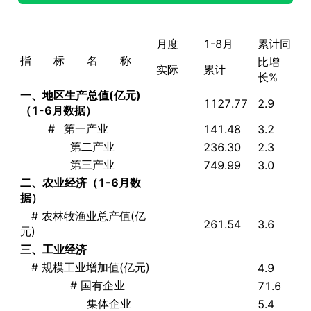
月度
1-8月
累计同
指 标 名 称
比增
实际
累计
长%
一、地区生产总值
(
亿元
)
1127.77
2.9
（1-6月数据）
# 第一产业
141.48
3.2
第二产业
236.30
2.3
第三产业
749.99
3.0
二、农业经济（1-6月数
据）
# 农林牧渔业总产值(亿
261.54
3.6
元)
三、工业经济
# 规模工业增加值(亿元)
4.9
# 国有企业
71.6
集体企业
5.4