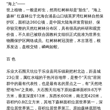
“海上”――
世上植物，一般是籽生，然而红树林却是“胎生”。“海上
森林” 红森林位于北海合浦县山口镇英罗湾红树林自然保
护区，面积达260公顷，是中国大陆海岸发育较好、保
存较完整的天然红树林分布区，具有很高的科研和观赏
价值，不久前已被联合国教科文组织正式批准为世界生
物圈保护区网络成员。红树林树冠茂密，木古茎苍，根
系发达，盘根交错，嶙峋如蛟。
百 色
乐业大石围天坑位于乐业县同乐镇刷把村北边，距县城
23公里，属红水端的干热河谷地带，是整个“天坑”溶洞
群中的最有代表性，也是最有名的景点之一，有“天然绝
壁地?m”之美称。大石围天坑地下原始森林面积9.6万平
方米，垂直深度613米，东西长600米，南北宽420米，
容积约0.8亿立方米，其地下森林面积位居世界第一，深
度位居世界第二，容积位居世界第三。原始森林底部地