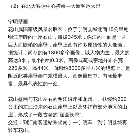
（2）在北大客运中心搭乘―大新客运大巴；
宁明壁画
花山属国家级风景名胜区，位于宁明县城北面15公里处
明江岸畔的一座石山，海拔345米，临江的一面是一片
巨大而陡峭的崖壁，崖壁上画有许多原始性的人像画，
据统计，尚存的有1800多个画像，以人物为主，最大的
高达3米，最小的约0.3米。画像或疏或密地分布在宽
220多米、高44米、面积约8000多平方米的绝壁上。是
附近此类崖壁画中规模最大、画像最集中、内涵最丰
富、最具代表性的一处。
花山壁画与花山左右的明江沿岸和龙州、、扶绥约200
公里的左江沿岸的石山崖壁上以及凭祥市部分地区的山
崖，形成了一段古老的“崖画长廊”。
交通：到江南客运站乘坐南宁―宁明车，到宁明县城再
转车花山。