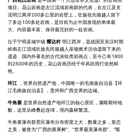
项目。花山岩画是左江流域岩画群的代表，在左江及支
流明江两岸200多公里的岩壁上，壮族祖先骆越人留下
了多达100多处岩画，是目前为止中国发现的单体最
大、内容最丰富、保存最完好的一处岩画。
位于宁明县城中镇
耀达村
明江西岸，是战国至东汉时期
岭南左江流域壮族先民骆越人巫顷燃术活动遗留下来的
遗迹、国内外著名的古代涂绘类岩画点，至今己有1800
到2500年的历史，花山岩画历经千年风吹雨打依然鲜
艳。
环江
，世界自然遗产地，中国唯一的毛南族自治县【环
江毛南族自治县】，贵州和广西交界的边城。
牛角寨
是世界自然遗产地环江的核心景区，属喀斯特地
貌，这里丛峰叠起连绵，境内森林繁茂。
牛角寨瀑布群景区瀑布分布密度之大，数量之多，形态
之美，被誉为"广西的黄果树"、“世界最美瀑布群”、"喀