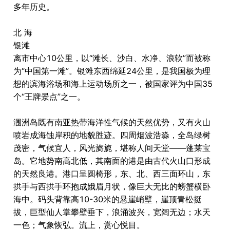
多年历史。
北 海
银滩
离市中心10公里，以“滩长、沙白、水净、浪软”而被称
为“中国第一滩”。银滩东西绵延24公里，是我国极为理
想的滨海浴场和海上运动场所之一，被国家评为中国35
个“王牌景点”之一。
涠洲岛既有南亚热带海洋性气候的天然优势，又有火山
喷岩成海蚀岸积的地貌胜迹。四周烟波浩淼，全岛绿树
茂密，气候宜人，风光旖旎，堪称人间天堂――蓬莱宝
岛。它地势南高北低，其南面的港是由古代火山口形成
的天然良港。港口呈圆椅形，东、北、西三面环山，东
拱手与西拱手环抱成娥眉月状，像巨大无比的螃蟹横卧
海中。码头背靠高10-30米的悬崖峭壁，崖顶青松挺
拔，巨型仙人掌攀壁垂下，浪涌波兴，宽阔无边；水天
一色；气象恢弘。流上，赏心悦目。