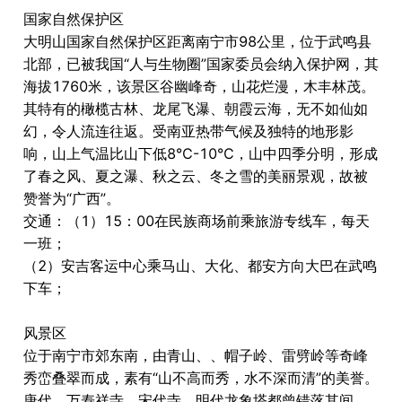
国家自然保护区
大明山国家自然保护区距离南宁市98公里，位于武鸣县
北部，已被我国“人与生物圈”国家委员会纳入保护网，其
海拔1760米，该景区谷幽峰奇，山花烂漫，木丰林茂。
其特有的橄榄古林、龙尾飞瀑、朝霞云海，无不如仙如
幻，令人流连往返。受南亚热带气候及独特的地形影
响，山上气温比山下低8℃-10℃，山中四季分明，形成
了春之风、夏之瀑、秋之云、冬之雪的美丽景观，故被
赞誉为“广西”。
交通：（1）15：00在民族商场前乘旅游专线车，每天
一班；
（2）安吉客运中心乘马山、大化、都安方向大巴在武鸣
下车；
风景区
位于南宁市郊东南，由青山、、帽子岭、雷劈岭等奇峰
秀峦叠翠而成，素有“山不高而秀，水不深而清”的美誉。
唐代、万寿祥寺，宋代寺，明代龙象塔都曾错落其间。