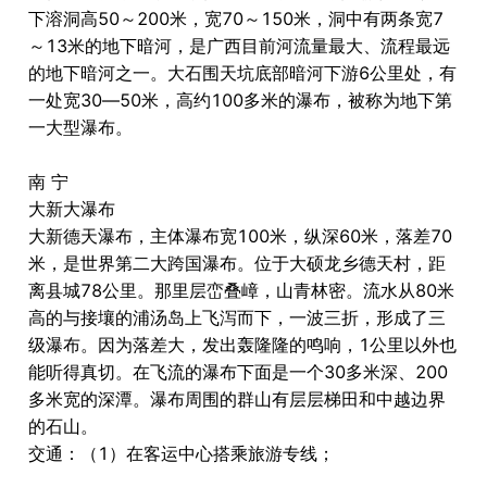
下溶洞高50～200米，宽70～150米，洞中有两条宽7
～13米的地下暗河，是广西目前河流量最大、流程最远
的地下暗河之一。大石围天坑底部暗河下游6公里处，有
一处宽30―50米，高约100多米的瀑布，被称为地下第
一大型瀑布。
南 宁
大新大瀑布
大新德天瀑布，主体瀑布宽100米，纵深60米，落差70
米，是世界第二大跨国瀑布。位于大硕龙乡德天村，距
离县城78公里。那里层峦叠嶂，山青林密。流水从80米
高的与接壤的浦汤岛上飞泻而下，一波三折，形成了三
级瀑布。因为落差大，发出轰隆隆的鸣响，1公里以外也
能听得真切。在飞流的瀑布下面是一个30多米深、200
多米宽的深潭。瀑布周围的群山有层层梯田和中越边界
的石山。
交通：（1）在客运中心搭乘旅游专线；