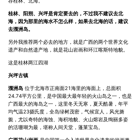
荐桂林、北海。
桂林、阳朔、兴坪是肯定要去的，不过我不建议去北
海，因为那里的海水不怎么样，如果去北海的话，建议
去涠洲岛。
另外我推荐两个必去的地方，就是广西的两个世界文化
遗产和自然遗产地，就是花山岩画和环江喀斯特地貌。
这是桂林两江四湖
兴坪古镇
涠洲岛
位于北海市正南面21海里的海面上，总面积
24.74平方公里，是中国最大最年轻的火山岛之一，也是
广西最大的海岛之一，这里冬天无寒，夏天酷暑，年平
均气温23摄氏度，全岛绿树茂密，气候宜人，风光旖
旎，尤以奇特的海蚀、海积地貌、火山熔岩及绚丽多姿
的活珊瑚为最，堪称人间天堂，蓬莱宝岛。
广西花山岩画
是中国第一个入选世界文化遗产的岩画类