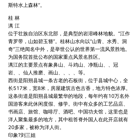
斯特水上森林“。
桂 林
漓 江
位于壮族自治区东北部，是典型的岩溶峰林地貌。“江作
青罗带，山如碧玉簪”。桂林山水向以“山青、水秀、洞
奇”三绝闻名中外，是举世公认的世界第一流风景胜地。
为国务院首批公布的国家重点风景名胜区。
漓江的主要景点有象鼻山、斗鸡山、净瓶山、、冠
岩、、仙人推磨、画山、、、、等。
西街是阳朔县城一条古老的石板街，位于县城中心，全
长517米，宽8米，房屋建筑古色古香，地方特色浓厚。
这条街道是阳朔县城最繁华的地段，每年约有10万名外
国游客来此休闲度假、修学。街中有众多的工艺品店、
书画店、旅馆、咖啡厅、酒吧、中国功夫馆，这里也是
洋人聚集最多的地方，其中租答脊外国人在此开店就有
20多家，被称为洋人街。
印象?刘三姐