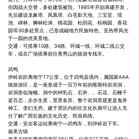
但因战火交替，多处建筑被毁。1985年开始筹建开发，
先后建设龙象塔、凤凰塔、白苍影天地、三宝堂、瑶
池、碑林、狮林松涛、桃花园、杜鹃花、棕榈园、香花
园等30多处景点，已形成融地方民族特色、亚热带风光
于一园的优美景地。
交通：可搭乘10路、34路、环城一线、环城二线公交
车，或在广场搭乘前往青秀山的旅游专线车。
武鸣
伊岭岩距离南宁17公里，位于武鸣县境内，属国家AAA
级旅游区，是一座形成于一百万年前的喀斯特岩溶洞，
岩洞形似海螺。洞中的钟乳石、石笋、、石花、石幔千
姿百态，步步生景，景景各异。整个岩洞景观更是鬼斧
神工、变幻无穷。建于景区内的壮文化长廊可让游人充
分了解广西壮族的文化历史、民俗风情。
交通：安吉客运站乘南宁―武鸣车，到伊岭岩下车。
扬美古镇
扬美古镇距离南宁市区38公里，位于左江下游。小镇山