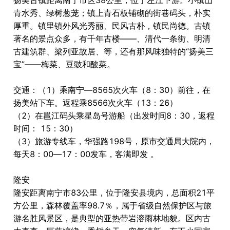
青水秀、绿树葱茏；镇上青石板铺砌的街巷码头，朴实
厚重。镇里镇外风光秀丽、民风古朴，镇民尚德。古镇
著名的景点众多，有千年古楼――、清代一条街、明清
古建筑群、梁列亚故居、等，还有那风味独特的“扬美三
宝”――梅菜、豆豉和酸菜。
交通：（1）乘南宁―8565次火车（8：30）前往，在
扬美站下车。返程乘8566次火车（13：26）
（2）在邕江码头乘星岛号游船（出发时间8：30，返程
时间： 15：30）
（3）旅游专线车，华强路198号，原市交通局大院内，
每天8：00―17：00发车，客满即发 。
隆安
隆安距离南宁市83公里，位于隆安县境内，总面积21平
方公里，森林覆盖率98.7％，属于省级自然保护区与旅
游名胜风景区，是典型的亚热带岩溶雨林地貌。区内古