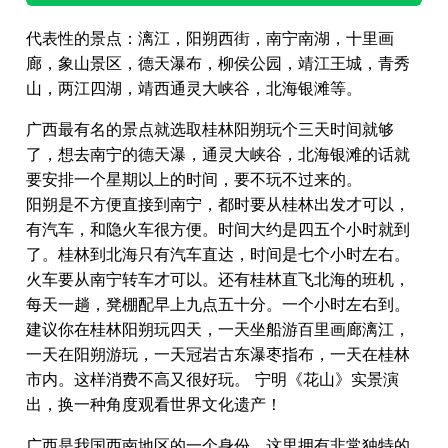
代表性的景点：漓江，阳朔西街，南宁南湖，十里画
廊，象山景区，德天瀑布，柳侯公园，靖江王城，青秀
山，两江四湖，靖西通灵大峡谷，北海银滩等。
广西最有名的景点就选取桂林阳朔玩个三天时间就够
了，想去南宁的德天瀑，通灵大峡谷，北海银滩的话就
要安排一个星期以上的时间，要不玩不过来的。
阳朔是不方便直接到南宁，都时要从桂林出发才可以，
有汽车，和隐火车很方便。时间大约是四五个小时就到
了。桂林到北海只有汽车直达，时间是七个小时左右。
火车要从南宁转车才可以。还有桂林直飞北海的班机，
每天一趟，凳棚配早上九点五十分。一个小时左右到。
建议你在桂林阳朔玩四天，一天坐船游百里画廊漓江，
一天在阳朔游玩，一天冠岩古东瀑枣指布，一天在桂林
市内。这样消费不高又很好玩。 宁明《花山》实景演
出，换一种角度观看世界文化遗产！
广西是我国西南地区的一个身份，这里拥有非常独特的