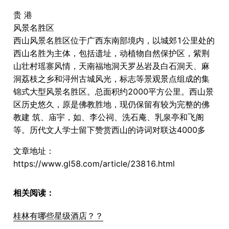
贵 港
风景名胜区
西山风景名胜区位于广西东南部境内，以城郊1公里处的
西山名胜为主体，包括遗址，动植物自然保护区，紫荆
山壮村瑶寨风情，天南福地洞天罗丛岩及白石洞天、麻
洞荔枝之乡和浔州古城风光，标志等景观景点组成的集
锦式大型风景名胜区。总面积约2000平方公里。西山景
区历史悠久，原是佛教胜地，现仍保留有较为完整的佛
教建 筑、庙宇，如、李公祠、洗石庵、乳泉亭和飞阁
等。历代文人学士留下赞赏西山的诗词对联达4000多
文章地址：
https://www.gl58.com/article/23816.html
相关阅读：
桂林有哪些星级酒店？？