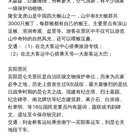
木森森，巨藤缠绕，秀树参天，空气清新，有不少国家
一级保护动植物。
隆安龙虎山是中国四大猴山之一，山中有8大猴群共
3000只猴丁，每群猴都有自己的猴王。主要景点有深山
逗猴、溶洞奇观、盆景等。游客在景区中不仅可以游览
山中奇特的自然风光，还可以喂猴逗趣。
交通：（1）在北大客运中心搭乘旅游专线；
（2）在北大客运中心搭乘天等―大新客运大巴；
宾阳景区
宾阳昆仑关景区是自治区级文物保护单位，历来为兵家
必争之地，历史上曾发生过9次战役，最大最惨烈的是抗
日战争时期的昆仑关之战。现建有纪念塔、烈士墓园、
纪念碑亭、南北牌坊等纪念建筑群。蒋介石、白崇禧、
杜聿明、等16位国民党要员均有题词，题联或书刻碑
文。遗址至今保存较完好。
交通：到金桥客运站乘坐南宁―宾阳客运车，到昆仑关
地段下车。