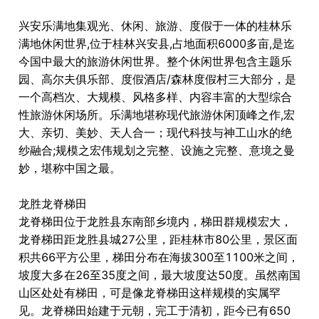
兴安乐满地集观光、休闲、旅游、度假于一体的桂林乐
满地休闲世界,位于桂林兴安县,占地面积6000多亩,是迄
今国中最大的旅游休闲世界。整个休闲世界包含主题乐
园、高尔夫俱乐部、度假酒店/森林度假村三大部分，是
一个高档次、大规模、风格多样、内容丰富的大型综合
性旅游休闲场所。乐满地堪称现代旅游休闲顶峰之作,宏
大、亲切、美妙、天人合一；现代科技与神工山水的绝
纱融合;规模之宏伟规划之完整、设施之完整、意境之曼
妙，堪称中国之最。
龙胜龙脊梯田
龙脊梯田位于龙胜县东南部乡境内，梯田群规模宏大，
龙脊梯田距龙胜县城27公里，距桂林市80公里，景区面
积共66平方公里，梯田分布在海拔300至1100米之间，
坡度大多在26至35度之间，最大坡度达50度。虽然南国
山区处处有梯田，可是像龙脊梯田这样规模的实属罕
见。龙脊梯田始建于元朝，完工于清初，距今已有650