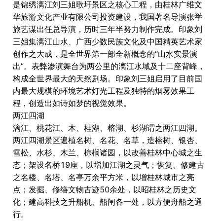
是锦绣漓江刘三姐歌圩景区之核心工程，由桂林广维文
华旅游文化产业有限公司投资建设，我国著名导演张举
旅艺谋出任总导演，历时三年半努力制作完成。印象刘
三姐集漓江山水、广西少数民族文化及中国精英艺术家
创作之大成，是全世界第一部全新概念的“山水实景演
出”。表弊渗演舞台为两公里的漓江水域及十二座背峰，
构成全世界最大的天然剧场。印象刘三姐启用了目前国
内最大规模的环境艺术灯光工程及独特的烟雾效果工
程，创造出如诗如梦的视觉效果。
两江四湖
漓江、桃花江、木、桂湖、榕湖、杉湖谓之两江四湖。
两江四湖景区遍植名树、名花、名草，造榕树、银杏、
雪松、水杉、木兰、棕榈诸园，以改善桂林中心城之生
态；架设名桥19座，以增加江湖之灵气；恢复、修建古
之名楼、名塔、名亭万余平方米，以增桂林城市之亮
点；发掘、修缮文物古迹50余处，以昭桂林之历史文
化；建高科技之升船机、船闸各一处，以方便舟船之通
行。