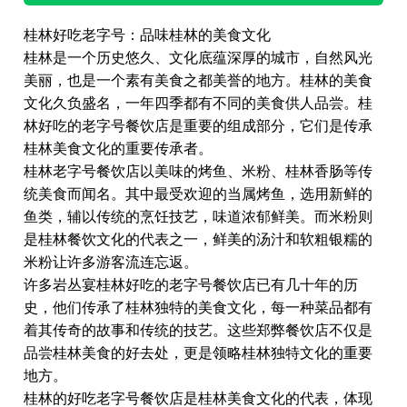
桂林好吃老字号：品味桂林的美食文化
桂林是一个历史悠久、文化底蕴深厚的城市，自然风光
美丽，也是一个素有美食之都美誉的地方。桂林的美食
文化久负盛名，一年四季都有不同的美食供人品尝。桂
林好吃的老字号餐饮店是重要的组成部分，它们是传承
桂林美食文化的重要传承者。
桂林老字号餐饮店以美味的烤鱼、米粉、桂林香肠等传
统美食而闻名。其中最受欢迎的当属烤鱼，选用新鲜的
鱼类，辅以传统的烹饪技艺，味道浓郁鲜美。而米粉则
是桂林餐饮文化的代表之一，鲜美的汤汁和软粗银糯的
米粉让许多游客流连忘返。
许多岩丛宴桂林好吃的老字号餐饮店已有几十年的历
史，他们传承了桂林独特的美食文化，每一种菜品都有
着其传奇的故事和传统的技艺。这些郑弊餐饮店不仅是
品尝桂林美食的好去处，更是领略桂林独特文化的重要
地方。
桂林的好吃老字号餐饮店是桂林美食文化的代表，体现